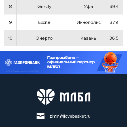
8
Grizzly
Уфа
39.4
9
Excite
Иннополис
37.9
10
Энерго
Казань
36.5
zimin@ilovebasket.ru