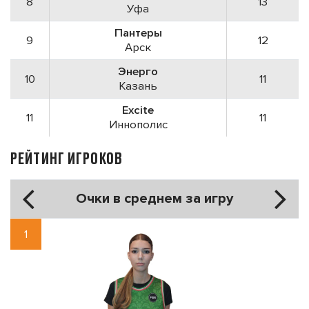
8
13
Уфа
Пантеры
9
12
Арск
Энерго
10
11
Казань
Exсite
11
11
Иннополис
РЕЙТИНГ ИГРОКОВ
Очки в среднем за игру
1