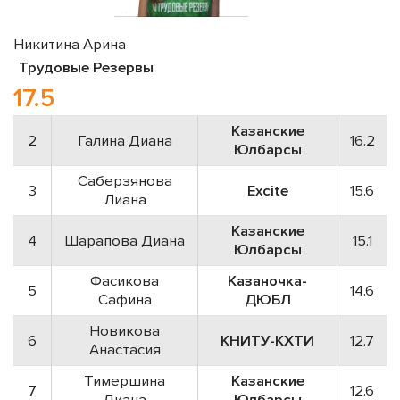
Никитина Арина
Трудовые Резервы
17.5
Казанские
2
Галина Диана
16.2
Юлбарсы
Саберзянова
3
Exсite
15.6
Лиана
Казанские
4
Шарапова Диана
15.1
Юлбарсы
Фасикова
Казаночка-
5
14.6
Сафина
ДЮБЛ
Новикова
6
КНИТУ-КХТИ
12.7
Анастасия
Тимершина
Казанские
7
12.6
Диана
Юлбарсы